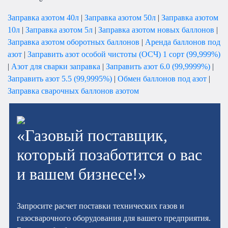
Заправка азотом 40л
|
Заправка азотом 50л
|
Заправка азотом
10л
|
Заправка азотом 5л
|
Заправка азотом новых баллонов
|
Заправка азотом оборотных баллонов
|
Аренда баллонов под
азот
|
Заправить азот особой чистоты (ОСЧ) 1 сорт (99,999%)
|
Азот для сварки заправка
|
Заправить азот 6.0 (99,9999%)
|
Заправить азот 5.5 (99,9995%)
|
Обмен баллонов под азот
|
Заправка сварочных баллонов азотом
«Газовый поставщик,
который позаботится о вас
и вашем бизнесе!»
Запросите расчет поставки технических газов и
газосварочного оборудования для вашего предприятия.