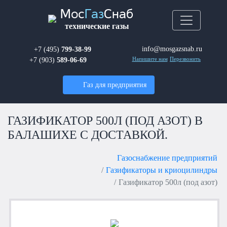
Мос
Газ
Снаб
технические газы
info@mosgazsnab.ru
+7 (495)
799-38-99
+7 (903)
589-06-69
Напишите нам
Перезвонить
Газ для предприятия
ГАЗИФИКАТОР 500Л (ПОД АЗОТ) В
БАЛАШИХЕ С ДОСТАВКОЙ.
Газоснабжение предприятий
Газификаторы и криоцилиндры
Газификатор 500л (под азот)