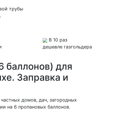
овой трубы
а
В 10 раз
и
дешевле газгольдера
6 баллонов) для
хе. Заправка и
 частных домов, дач, загородных
ии на 6 пропановых баллонов.