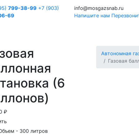
95)
799-38-99
+7 (903)
info@mosgazsnab.ru
06-69
Напишите нам
Перезвони
зовая
Автономная га
Газовая бал
аллонная
тановка (6
ллонов)
00
₽
ить
Объем
- 300 литров