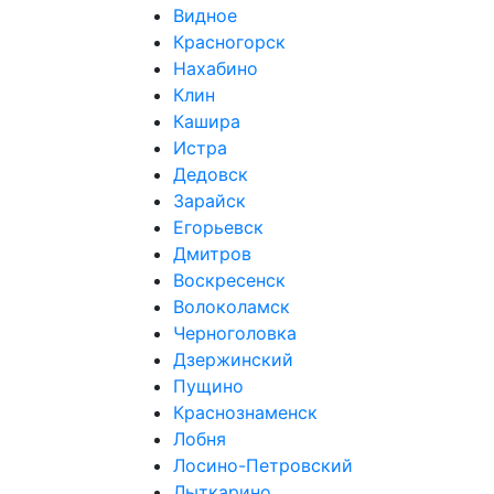
Видное
Красногорск
Нахабино
Клин
Кашира
Истра
Дедовск
Зарайск
Егорьевск
Дмитров
Воскресенск
Волоколамск
Черноголовка
Дзержинский
Пущино
Краснознаменск
Лобня
Лосино-Петровский
Лыткарино