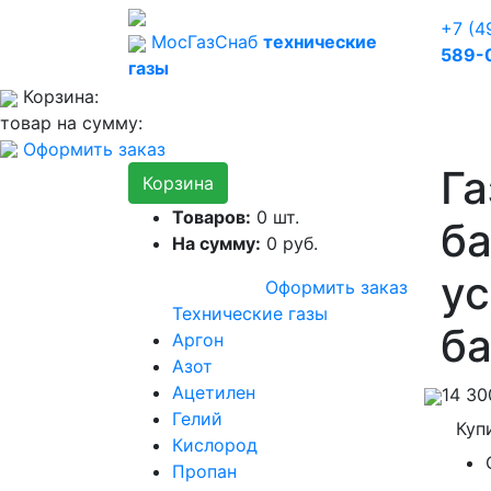
+7 (4
Мос
Газ
Снаб
технические
589-
газы
Корзина:
товар на сумму:
Оформить заказ
Га
Корзина
Товаров:
0
шт.
б
На сумму:
0
руб.
ус
Оформить заказ
Технические газы
ба
Аргон
Азот
Ацетилен
14 3
Гелий
Куп
Кислород
Пропан