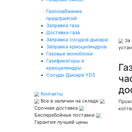
Газоснабжение
предприятий
Заправка газа
Доставка газа
Заправка сосудов дьюара
За 
Заправка криоцилиндров
уста
Газовые моноблоки
Газификаторы и
Га
криоцилиндры
Сосуды Дьюара YDS
ча
до
Контакты
Все в наличии на складе
Произ
Срочная доставка
котте
Бесперебойные поставки
Гарантия лучшей цены