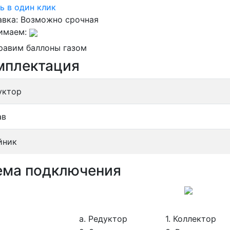
ь в один клик
авка:
Возможно срочная
имаем:
равим баллоны газом
мплектация
уктор
ав
йник
ема подключения
а. Редуктор
1. Коллектор