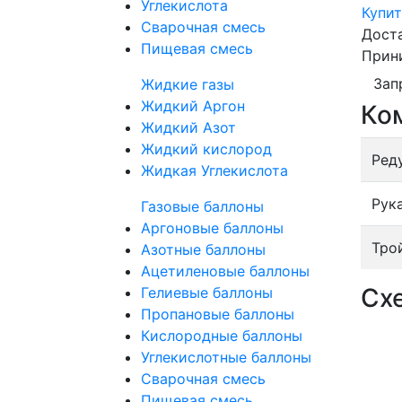
Углекислота
Купит
Сварочная смесь
Дост
Пищевая смесь
Прин
Зап
Жидкие газы
Жидкий Аргон
Ко
Жидкий Азот
Жидкий кислород
Ред
Жидкая Углекислота
Рук
Газовые баллоны
Аргоновые баллоны
Тро
Азотные баллоны
Ацетиленовые баллоны
Сх
Гелиевые баллоны
Пропановые баллоны
Кислородные баллоны
Углекислотные баллоны
Сварочная смесь
Пищевая смесь