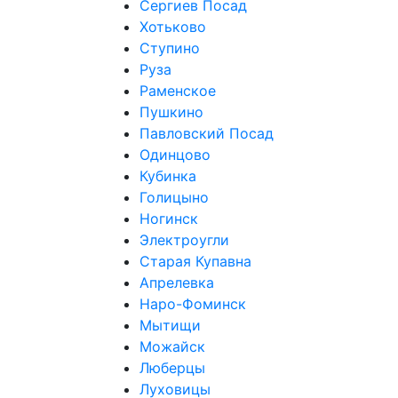
Сергиев Посад
Хотьково
Ступино
Руза
Раменское
Пушкино
Павловский Посад
Одинцово
Кубинка
Голицыно
Ногинск
Электроугли
Старая Купавна
Апрелевка
Наро-Фоминск
Мытищи
Можайск
Люберцы
Луховицы