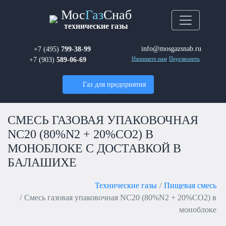
Мос
Газ
Снаб
технические газы
info@mosgazsnab.ru
+7 (495)
799-38-99
+7 (903)
589-06-69
Напишите нам
Перезвонить
Газ для предприятия
СМЕСЬ ГАЗОВАЯ УПАКОВОЧНАЯ
NC20 (80%N2 + 20%СО2) В
МОНОБЛОКЕ С ДОСТАВКОЙ В
БАЛАШИХЕ
Технические газы
Пищевая смесь
Смесь газовая упаковочная NC20 (80%N2 + 20%СО2) в
моноблоке