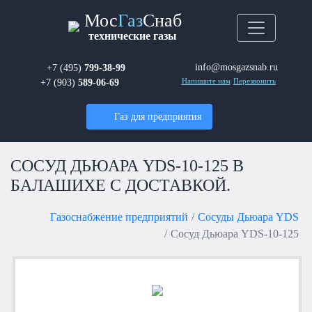
Мос
Газ
Снаб
технические газы
info@mosgazsnab.ru
+7 (495)
799-38-99
+7 (903)
589-06-69
Напишите нам
Перезвонить
Газ для предприятия
СОСУД ДЬЮАРА YDS-10-125 В
БАЛАШИХЕ С ДОСТАВКОЙ.
Газоснабжение предприятий
Сосуды Дьюара YDS
Сосуд Дьюара YDS-10-125