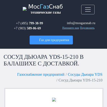
Мос
Газ
Снаб
технические газы
info@mosgazsnab.ru
+7 (495)
799-38-99
+7 (903)
589-06-69
Напишите нам
Перезвонить
Газ для предприятия
СОСУД ДЬЮАРА YDS-15-210 В
БАЛАШИХЕ С ДОСТАВКОЙ.
Газоснабжение предприятий
Сосуды Дьюара YDS
Сосуд Дьюара YDS-15-210