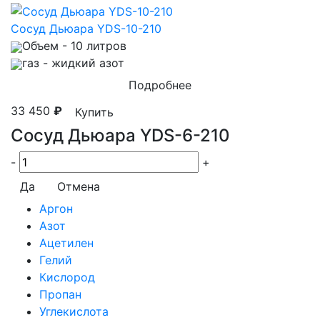
Сосуд Дьюара YDS-10-210
Объем
- 10 литров
газ
- жидкий азот
Подробнее
33 450
₽
Купить
Сосуд Дьюара YDS-6-210
-
+
Да
Отмена
Аргон
Азот
Ацетилен
Гелий
Кислород
Пропан
Углекислота