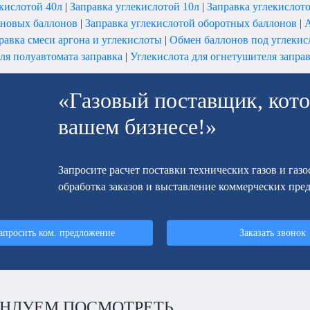
екислотой 40л
|
Заправка углекислотой 10л
|
Заправка углекислот
 новых баллонов
|
Заправка углекислотой оборотных баллонов
|
А
равка смеси аргона и углекислоты
|
Обмен баллонов под углекис
ля полуавтомата заправка
|
Углекислота для огнетушителя запра
«Газовый поставщик, кото
вашем бизнесе!»
Запросите расчет поставки технических газов и газ
обработка заказов и выставление коммерческих пре
апросить ком. предложение
Заказать звонок
НДУЕМ ПОСМОТРЕТЬ