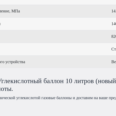
ление, МПа
14
м
14
82
Ст
го устройства
Ве
глекислотный баллон 10 литров (новый)
лоты.
нической углекислотой газовые баллоны и доставим на ваше пре