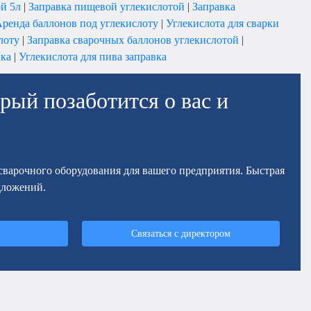
ой 5л
|
Заправка пищевой углекислотой
|
Заправка
ренда баллонов под углекислоту
|
Углекислота для сварки
лоту
|
Заправка сварочных баллонов углекислотой
|
вка
|
Углекислота для пива заправка
рый позаботится о вас и
осварочного оборудования для вашего предприятия. Быстрая
дложений.
Связаться с директором