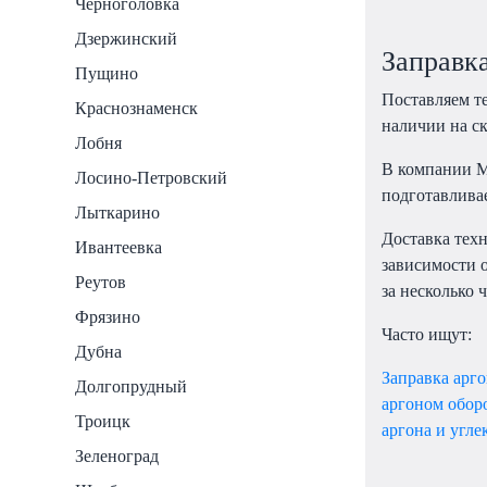
Черноголовка
Дзержинский
Заправка
Пущино
Поставляем те
Краснознаменск
наличии на с
Лобня
В компании М
Лосино-Петровский
подготавлива
Лыткарино
Доставка тех
Ивантеевка
зависимости о
Реутов
за несколько ч
Фрязино
Часто ищут:
Дубна
Заправка арг
Долгопрудный
аргоном обор
Троицк
аргона и угл
Зеленоград