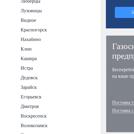
Люберцы
Луховицы
З
Видное
Красногорск
Нахабино
Газос
Клин
предп
Кашира
Истра
Бесперебо
на ваше п
Дедовск
Зарайск
Егорьевск
Поставка т
Дмитров
Поставка 
Воскресенск
Волоколамск