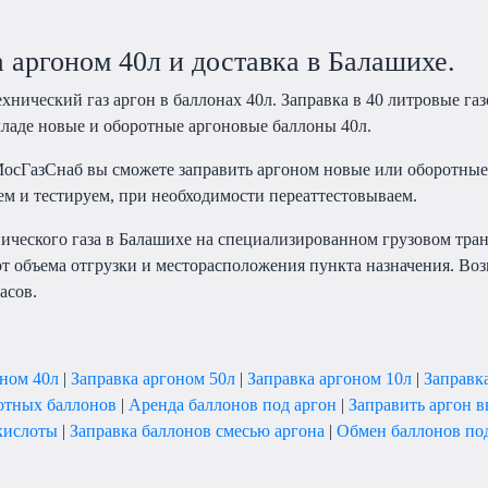
 аргоном 40л и доставка в Балашихе.
хнический газ аргон в баллонах 40л. Заправка в 40 литровые га
кладе новые и оборотные аргоновые баллоны 40л.
осГазСнаб вы сможете заправить аргоном новые или оборотные
ем и тестируем, при необходимости переаттестовываем.
нического газа в Балашихе на специализированном грузовом тра
т объема отгрузки и месторасположения пункта назначения. Воз
асов.
оном 40л
|
Заправка аргоном 50л
|
Заправка аргоном 10л
|
Заправк
отных баллонов
|
Аренда баллонов под аргон
|
Заправить аргон 
екислоты
|
Заправка баллонов смесью аргона
|
Обмен баллонов по