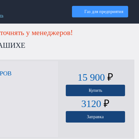
Газ для предприятия
ть
точнять у менеджеров!
ЛАШИХЕ
ТРОВ
15 900
₽
Купить
3120
₽
Заправка