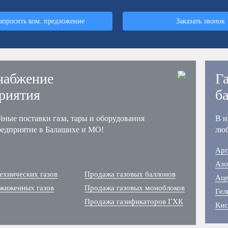
апросить ком. предложение
Заказать звонок
набжение
Г
риятия
б
йные поставки газа, тары и оборудования
В н
редприятие в Балашихе и МО!
люб
Арг
Азо
ехнических газов
Продажа газовых баллонов
Аце
сжиженных газов
Продажа газовых моноблоков
Гел
Продажа газификаторов ГХК
Кис