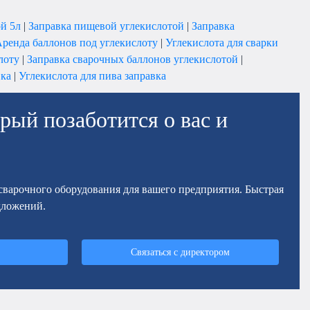
ой 5л
|
Заправка пищевой углекислотой
|
Заправка
ренда баллонов под углекислоту
|
Углекислота для сварки
лоту
|
Заправка сварочных баллонов углекислотой
|
вка
|
Углекислота для пива заправка
рый позаботится о вас и
осварочного оборудования для вашего предприятия. Быстрая
дложений.
Связаться с директором