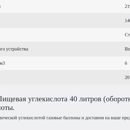
м
21
14
Ст
го устройства
Ве
 м3
6
20
ищевая углекислота 40 литров (оборот
лоты.
нической углекислотой газовые баллоны и доставим на ваше пре