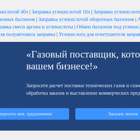
екислотой 40л
|
Заправка углекислотой 10л
|
Заправка углекислот
 новых баллонов
|
Заправка углекислотой оборотных баллонов
|
А
равка смеси аргона и углекислоты
|
Обмен баллонов под углекис
ля полуавтомата заправка
|
Углекислота для огнетушителя запра
«Газовый поставщик, кото
вашем бизнесе!»
Запросите расчет поставки технических газов и газ
обработка заказов и выставление коммерческих пре
апросить ком. предложение
Заказать звонок