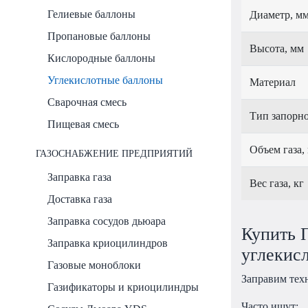
Гелиевые баллоны
Диаметр, м
Пропановые баллоны
Высота, мм
Кислородные баллоны
Углекислотные баллоны
Материал
Сварочная смесь
Тип запорно
Пищевая смесь
Объем газа,
ГАЗОСНАБЖЕНИЕ ПРЕДПРИЯТИЙ
Заправка газа
Вес газа, кг
Доставка газа
Заправка сосудов дьюара
Купить П
Заправка криоцилиндров
углекис
Газовые моноблоки
Заправим тех
Газификаторы и криоцилиндры
Часто ищут: